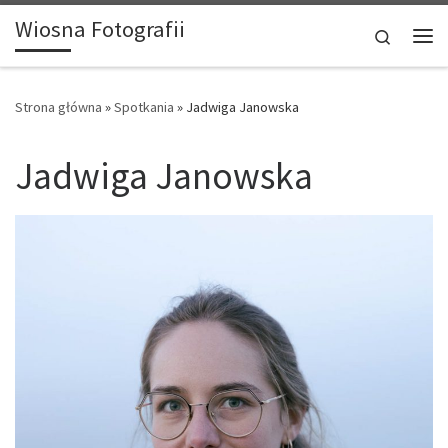
Wiosna Fotografii
Przejdź do treści
Search
Me
Strona główna
»
Spotkania
»
Jadwiga Janowska
Jadwiga Janowska