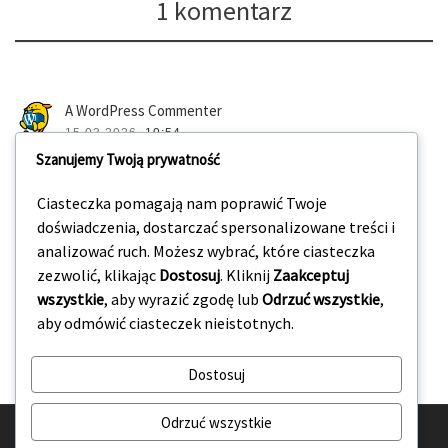
1 komentarz
A WordPress Commenter
15.03.2026,
10:54
Hi, this is a comment.
Szanujemy Twoją prywatność
To get started with moderating, editing, and
deleting comments, please visit the Comments
Ciasteczka pomagają nam poprawić Twoje
screen in the dashboard.
doświadczenia, dostarczać spersonalizowane treści i
Commenter avatars come from
Gravatar
.
analizować ruch. Możesz wybrać, które ciasteczka
zezwolić, klikając
Dostosuj
. Kliknij
Zaakceptuj
ODPOWIEDZ
wszystkie
, aby wyrazić zgodę lub
Odrzuć wszystkie
,
aby odmówić ciasteczek nieistotnych.
Dostosuj
Odrzuć wszystkie
© 2026
Wiosna Fotografii
– Wszelkie prawa zastrzeżone